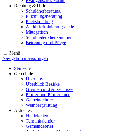
Evangelisches Forum
Beratung & Hilfe
Schuldnerberatung
Flüchtlingsberatung
Krebsberatung
Antidiskriminierungsstelle
Mittagstisch
Schulmaterialienkammer
Betreuung und Pflege
Menü
Navigation überspringen
Startseite
Gemeinde
Über uns
Überblick Bezirke
Gremien und Ausschüsse
Pfarrer und Pfarrerinnen
Gemeindebüro
Weinbergstiftung
Aktuelles
Neuigkeiten
Terminkalender
Gemeindebrief