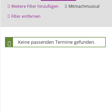
und
Weitere Filter hinzufügen
Mitmachmusical
Pfarrerinnen
Höxter
Filter entfernen
Gemeindebüro
Keine passenden Termine gefunden.
Weinbergstiftung
AKTUELLES
Neuigkeiten
Terminkalender
Gemeindebrief