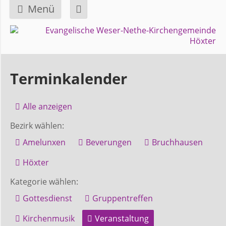
Menü
Navigation
GEMEINDE
überspringen
Über
Terminkalender
uns
Alle anzeigen
Überblick
Bezirk wählen:
Bezirke
Amelunxen
Beverungen
Bruchhausen
Gremien
Höxter
und
Kategorie wählen:
Ausschüsse
Gottesdienst
Gruppentreffen
Kirchenmusik
Veranstaltung
Pfarrer