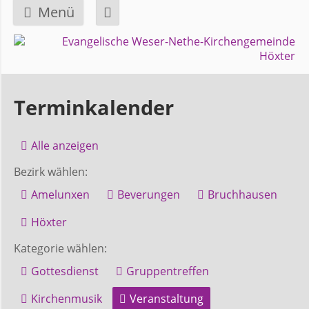
Menü
Navigation
GEMEINDE
überspringen
Über
Terminkalender
uns
Alle anzeigen
Überblick
Bezirk wählen:
Bezirke
Amelunxen
Beverungen
Bruchhausen
Gremien
Höxter
und
Kategorie wählen:
Ausschüsse
Gottesdienst
Gruppentreffen
Kirchenmusik
Veranstaltung
Pfarrer