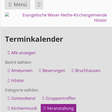
Menü
Navigation
GEMEINDE
überspringen
Über
Terminkalender
uns
Alle anzeigen
Überblick
Bezirk wählen:
Bezirke
Amelunxen
Beverungen
Bruchhausen
Gremien
Höxter
und
Kategorie wählen:
Ausschüsse
Gottesdienst
Gruppentreffen
Kirchenmusik
Veranstaltung
Pfarrer