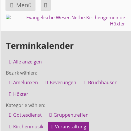
Menü
Navigation
GEMEINDE
überspringen
Über
Terminkalender
uns
Alle anzeigen
Überblick
Bezirk wählen:
Bezirke
Amelunxen
Beverungen
Bruchhausen
Gremien
Höxter
und
Kategorie wählen:
Ausschüsse
Gottesdienst
Gruppentreffen
Kirchenmusik
Veranstaltung
Pfarrer