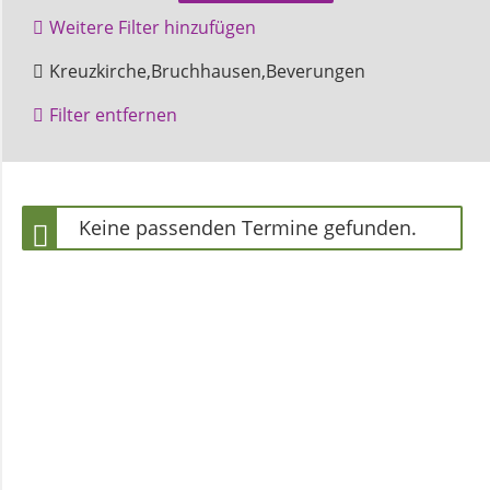
und
Weitere Filter hinzufügen
Pfarrerinnen
Amelunxen
Gottesdienst
Kreuzkirche,Bruchhausen,Beverungen
Höxter
Filter entfernen
Gemeindebüro
Weinbergstiftung
Keine passenden Termine gefunden.
AKTUELLES
Neuigkeiten
Terminkalender
Gemeindebrief