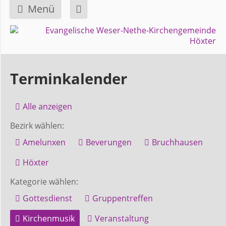
Menü
Navigation
GEMEINDE
überspringen
Über
Terminkalender
uns
Alle anzeigen
Überblick
Bezirk wählen:
Bezirke
Amelunxen
Beverungen
Bruchhausen
Gremien
Höxter
und
Kategorie wählen:
Ausschüsse
Gottesdienst
Gruppentreffen
Kirchenmusik
Veranstaltung
Pfarrer