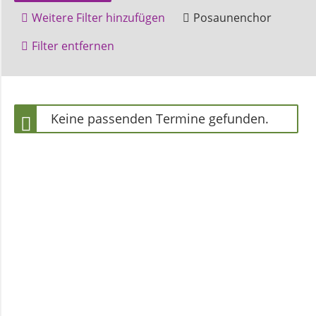
und
Weitere Filter hinzufügen
Posaunenchor
Pfarrerinnen
Amelunxen
Gruppentreffen
Filter entfernen
Höxter
Kilianikirche
Gemeindebüro
Marienkirche
Veranstaltung
Keine passenden Termine gefunden.
Weinbergstiftung
AKTUELLES
Neuigkeiten
Terminkalender
Gemeindebrief