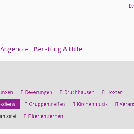
Angebote
Beratung & Hilfe
Gruppen und Kreise
Schuldnerberatung
Kirchenmusik
Flüchtlingsberatung
unxen
Beverungen
Bruchhausen
Höxter
Kinder- und Jugendarbeit
Krebsberatung
sdienst
Gruppentreffen
Kirchenmusik
Veran
Evangelisches Forum
Antidiskriminierungsstelle
antorei
Filter entfernen
Mittagstisch
Schulmaterialienkammer