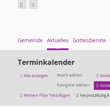
Gemeinde
Aktuelles
Gottesdienste
Über uns
Neuigkeiten
Sommerkirche
Terminkalender
Überblick Bezirke
Terminkalender
Bezirk wählen:
Alle anzeigen
Amel
Gremien und Ausschüsse
Gemeindebrief
Kategorie wählen:
Gotte
Pfarrer und Pfarrerinnen
Andachten zum Monatsspruch
Weitere Filter hinzufügen
Veranstaltung,K
Gemeindebüro
Höxter
Kilianikirche
Weinbergstiftung