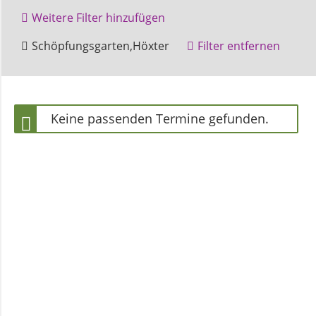
und
Weitere Filter hinzufügen
Pfarrerinnen
Amelunxen
Beverungen
Schöpfungsgarten,Höxter
Filter entfernen
Bläsergruppe
Bruchhausen
Gemeindebüro
Kinder
Marienkirche
Posaunenchor
Veranstaltung
Keine passenden Termine gefunden.
Weinbergstiftung
Zentralgottesdienst
Ökumene
AKTUELLES
Neuigkeiten
Terminkalender
Gemeindebrief