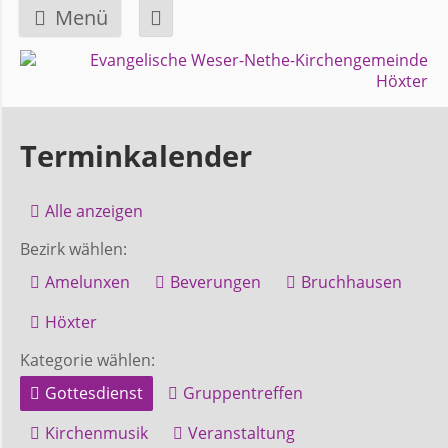
Menü
Navigation
GEMEINDE
überspringen
Über
Terminkalender
uns
Alle anzeigen
Überblick
Bezirk wählen:
Bezirke
Amelunxen
Beverungen
Bruchhausen
Gremien
Höxter
und
Kategorie wählen:
Ausschüsse
Gottesdienst
Gruppentreffen
Kirchenmusik
Veranstaltung
Pfarrer