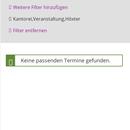
und
Weitere Filter hinzufügen
Pfarrerinnen
Kilianikirche
Kantorei,Veranstaltung,Höxter
Filter entfernen
Gemeindebüro
Weinbergstiftung
Keine passenden Termine gefunden.
AKTUELLES
Neuigkeiten
Terminkalender
Gemeindebrief