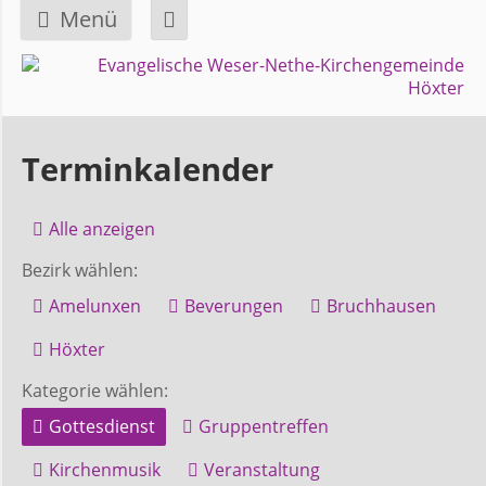
Menü
Navigation
GEMEINDE
überspringen
Über
Terminkalender
uns
Alle anzeigen
Überblick
Bezirk wählen:
Bezirke
Amelunxen
Beverungen
Bruchhausen
Gremien
Höxter
und
Kategorie wählen:
Ausschüsse
Gottesdienst
Gruppentreffen
Kirchenmusik
Veranstaltung
Pfarrer