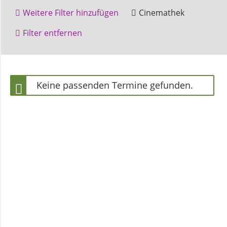
und
Weitere Filter hinzufügen
Cinemathek
Pfarrerinnen
Amelunxen
Beverungen
Filter entfernen
Höxter
Veranstaltung
Gemeindebüro
Keine passenden Termine gefunden.
Weinbergstiftung
AKTUELLES
Neuigkeiten
Terminkalender
Gemeindebrief