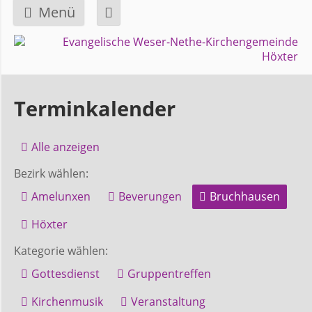
Menü
Navigation
GEMEINDE
überspringen
Über
Terminkalender
uns
Alle anzeigen
Überblick
Bezirk wählen:
Bezirke
Amelunxen
Beverungen
Bruchhausen
Gremien
Höxter
und
Kategorie wählen:
Ausschüsse
Gottesdienst
Gruppentreffen
Kirchenmusik
Veranstaltung
Pfarrer