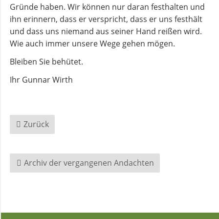
Kirchenmusik
Gründe haben. Wir können nur daran festhalten und
ihn erinnern, dass er verspricht, dass er uns festhält
und dass uns niemand aus seiner Hand reißen wird.
Kinder-
Wie auch immer unsere Wege gehen mögen.
und
Jugendarbeit
Bleiben Sie behütet.
Ihr Gunnar Wirth
Evangelisches
Forum
Zurück
BERATUNG
&
HILFE
Archiv der vergangenen Andachten
Schuldnerberatung