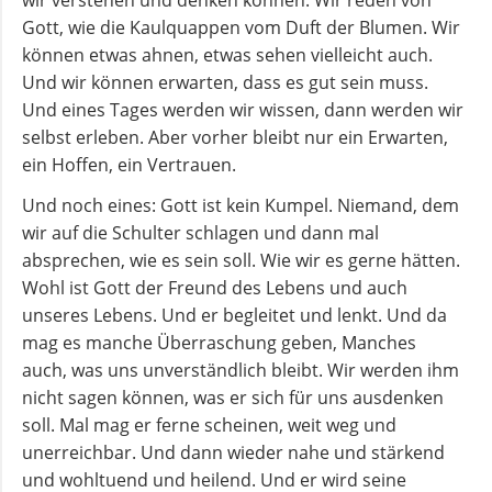
wir verstehen und denken können. Wir reden von
Gott, wie die Kaulquappen vom Duft der Blumen. Wir
Andachten
können etwas ahnen, etwas sehen vielleicht auch.
zum
Und wir können erwarten, dass es gut sein muss.
Monatsspruch
Und eines Tages werden wir wissen, dann werden wir
selbst erleben. Aber vorher bleibt nur ein Erwarten,
ein Hoffen, ein Vertrauen.
GOTTESDIENSTE
Und noch eines: Gott ist kein Kumpel. Niemand, dem
wir auf die Schulter schlagen und dann mal
Sommerkirche
absprechen, wie es sein soll. Wie wir es gerne hätten.
Wohl ist Gott der Freund des Lebens und auch
ANGEBOTE
unseres Lebens. Und er begleitet und lenkt. Und da
mag es manche Überraschung geben, Manches
Gruppen
auch, was uns unverständlich bleibt. Wir werden ihm
und
nicht sagen können, was er sich für uns ausdenken
Kreise
soll. Mal mag er ferne scheinen, weit weg und
unerreichbar. Und dann wieder nahe und stärkend
und wohltuend und heilend. Und er wird seine