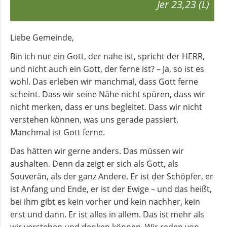
Jer 23,23 (L)
und
Pfarrerinnen
Liebe Gemeinde,
Gemeindebüro
Bin ich nur ein Gott, der nahe ist, spricht der HERR,
und nicht auch ein Gott, der ferne ist? – Ja, so ist es
wohl. Das erleben wir manchmal, dass Gott ferne
Weinbergstiftung
scheint. Dass wir seine Nähe nicht spüren, dass wir
nicht merken, dass er uns begleitet. Dass wir nicht
AKTUELLES
verstehen können, was uns gerade passiert.
Manchmal ist Gott ferne.
Neuigkeiten
Das hätten wir gerne anders. Das müssen wir
aushalten. Denn da zeigt er sich als Gott, als
Souverän, als der ganz Andere. Er ist der Schöpfer, er
Terminkalender
ist Anfang und Ende, er ist der Ewige – und das heißt,
bei ihm gibt es kein vorher und kein nachher, kein
erst und dann. Er ist alles in allem. Das ist mehr als
Gemeindebrief