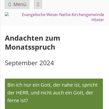
Menü
Navigation
GEMEINDE
überspringen
Über
Andachten zum
uns
Monatsspruch
Überblick
September 2024
Bezirke
Gremien
Bin ich nur ein Gott, der nahe ist, spricht
und
Ausschüsse
der HERR, und nicht auch ein Gott, der
ferne ist?
Pfarrer