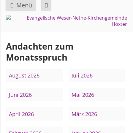
Menü
Navigation
GEMEINDE
überspringen
Über
Andachten zum
uns
Monatsspruch
Überblick
August 2026
Juli 2026
Bezirke
Juni 2026
Mai 2026
Gremien
und
Ausschüsse
April 2026
März 2026
Pfarrer