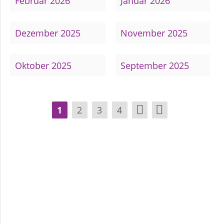
Februar 2026
Januar 2026
und
Pfarrerinnen
Dezember 2025
November 2025
Gemeindebüro
Oktober 2025
September 2025
Weinbergstiftung
1
2
3
4
AKTUELLES
Neuigkeiten
Terminkalender
Gemeindebrief