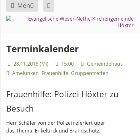
Menü
Navigation
GEMEINDE
überspringen
Über
Terminkalender
uns
28.11.2018 (Mi)
15:00
Gemeindehaus
Überblick
Amelunxen
Frauenhilfe
Gruppentreffen
Bezirke
Frauenhilfe:
Polizei Höxter zu
Gremien
Besuch
und
Ausschüsse
Herr Schäfer von der Polizei referiert über
das Thema: Enkeltrick und Brandschutz.
Pfarrer