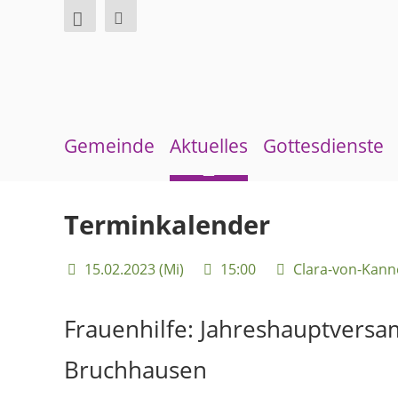
Gemeinde
Aktuelles
Gottesdienste
Über uns
Neuigkeiten
Sommerkirche
Terminkalender
Überblick Bezirke
Terminkalender
15.02.2023 (Mi)
15:00
Clara-von-Kan
Gremien und Ausschüsse
Gemeindebrief
Pfarrer und Pfarrerinnen
Andachten zum Monatsspruch
Frauenhilfe:
Jahreshauptversa
Gemeindebüro
Bruchhausen
Weinbergstiftung