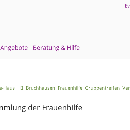
Angebote
Beratung & Hilfe
Gruppen und Kreise
Schuldnerberatung
Kirchenmusik
Flüchtlingsberatung
ne-Haus
Bruchhausen
Frauenhilfe
Gruppentreffen
Ver
Kinder- und Jugendarbeit
Krebsberatung
Evangelisches Forum
Antidiskriminierungsstelle
mmlung der Frauenhilfe
Mittagstisch
Schulmaterialienkammer