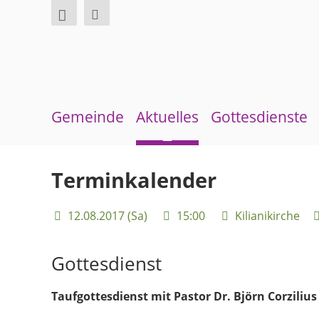
Gemeinde
Aktuelles
Gottesdienste
Über uns
Neuigkeiten
Sommerkirche
Terminkalender
Überblick Bezirke
Terminkalender
12.08.2017 (Sa)
15:00
Kilianikirche
Gremien und Ausschüsse
Gemeindebrief
Pfarrer und Pfarrerinnen
Andachten zum Monatsspruch
Gottesdienst
Gemeindebüro
Taufgottesdienst mit Pastor Dr. Björn Corzilius
Weinbergstiftung