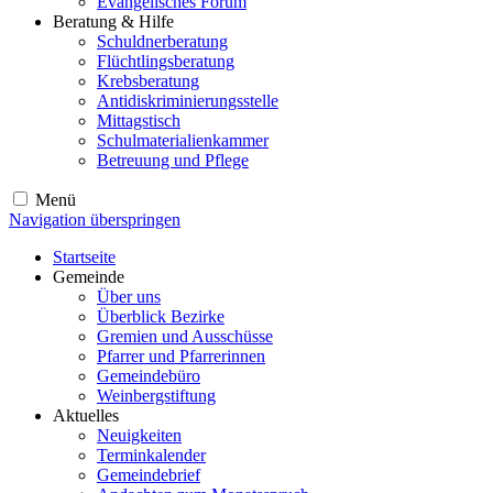
Evangelisches Forum
Beratung & Hilfe
Schuldnerberatung
Flüchtlingsberatung
Krebsberatung
Antidiskriminierungsstelle
Mittagstisch
Schulmaterialienkammer
Betreuung und Pflege
Menü
Navigation überspringen
Startseite
Gemeinde
Über uns
Überblick Bezirke
Gremien und Ausschüsse
Pfarrer und Pfarrerinnen
Gemeindebüro
Weinbergstiftung
Aktuelles
Neuigkeiten
Terminkalender
Gemeindebrief