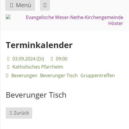
Menü
Navigation
GEMEINDE
überspringen
Über
Terminkalender
uns
03.09.2024 (Di)
09:00
Überblick
Katholisches Pfarrheim
Bezirke
Beverungen
Beverunger Tisch
Gruppentreffen
Gremien
Beverunger Tisch
und
Ausschüsse
Zurück
Pfarrer