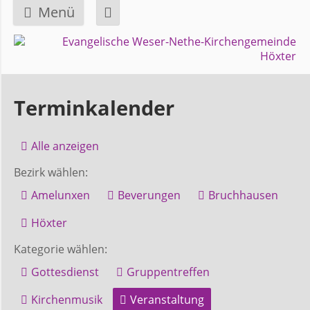
Menü
Navigation
GEMEINDE
überspringen
Über
Terminkalender
uns
Alle anzeigen
Überblick
Bezirk wählen:
Bezirke
Amelunxen
Beverungen
Bruchhausen
Gremien
Höxter
und
Kategorie wählen:
Ausschüsse
Gottesdienst
Gruppentreffen
Kirchenmusik
Veranstaltung
Pfarrer