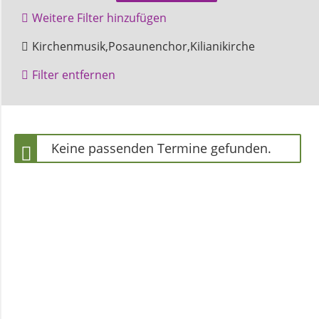
und
Weitere Filter hinzufügen
Pfarrerinnen
Gruppentreffen
Höxter
Kirchenmusik,Posaunenchor,Kilianikirche
Filter entfernen
Gemeindebüro
Weinbergstiftung
Keine passenden Termine gefunden.
AKTUELLES
Neuigkeiten
Terminkalender
Gemeindebrief