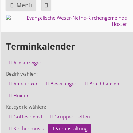
Menü
Navigation
GEMEINDE
überspringen
Über
Terminkalender
uns
Alle anzeigen
Überblick
Bezirk wählen:
Bezirke
Amelunxen
Beverungen
Bruchhausen
Gremien
Höxter
und
Kategorie wählen:
Ausschüsse
Gottesdienst
Gruppentreffen
Kirchenmusik
Veranstaltung
Pfarrer