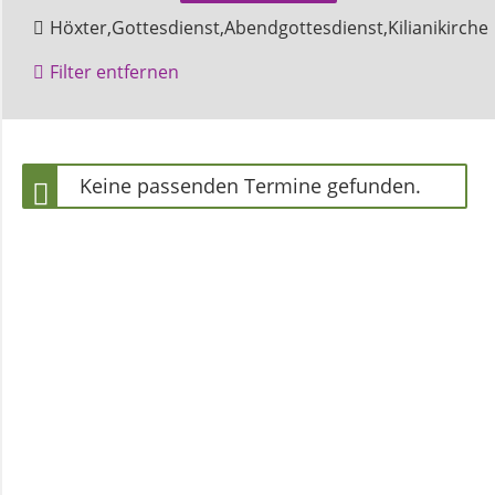
und
Höxter,Gottesdienst,Abendgottesdienst,Kilianikirche
Pfarrerinnen
Filter entfernen
Gemeindebüro
Keine passenden Termine gefunden.
Weinbergstiftung
AKTUELLES
Neuigkeiten
Terminkalender
Gemeindebrief