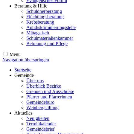
Evangelisches Forum
Beratung & Hilfe
Schuldnerberatung
Flüchtlingsberatung
Krebsberatung
Antidiskriminierungsstelle
Mittagstisch
Schulmaterialienkammer
Betreuung und Pflege
Menü
Navigation überspringen
Startseite
Gemeinde
Über uns
Überblick Bezirke
Gremien und Ausschüsse
Pfarrer und Pfarrerinnen
Gemeindebüro
Weinbergstiftung
Aktuelles
Neuigkeiten
Terminkalender
Gemeindebrief