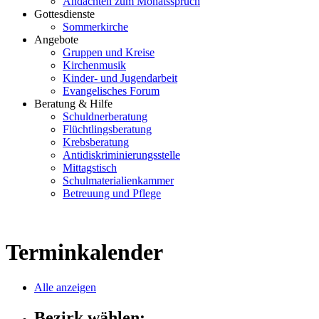
Andachten zum Monatsspruch
Gottesdienste
Sommerkirche
Angebote
Gruppen und Kreise
Kirchenmusik
Kinder- und Jugendarbeit
Evangelisches Forum
Beratung & Hilfe
Schuldnerberatung
Flüchtlingsberatung
Krebsberatung
Antidiskriminierungsstelle
Mittagstisch
Schulmaterialienkammer
Betreuung und Pflege
Terminkalender
Alle anzeigen
Bezirk wählen: