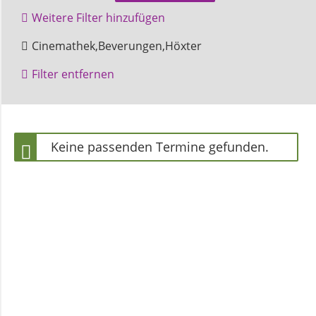
und
Weitere Filter hinzufügen
Pfarrerinnen
Amelunxen
Bruchhausen
Cinemathek,Beverungen,Höxter
Filter entfernen
Gemeindebüro
Weinbergstiftung
Keine passenden Termine gefunden.
AKTUELLES
Neuigkeiten
Terminkalender
Gemeindebrief