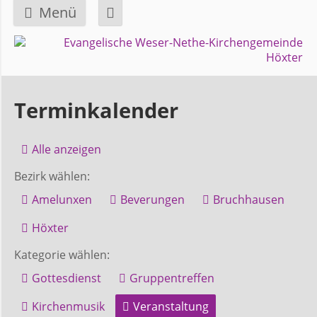
Menü
Navigation
GEMEINDE
überspringen
Über
Terminkalender
uns
Alle anzeigen
Überblick
Bezirk wählen:
Bezirke
Amelunxen
Beverungen
Bruchhausen
Gremien
Höxter
und
Kategorie wählen:
Ausschüsse
Gottesdienst
Gruppentreffen
Kirchenmusik
Veranstaltung
Pfarrer