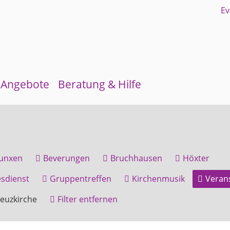
Angebote
Beratung & Hilfe
Gruppen und Kreise
Schuldnerberatung
Kirchenmusik
Flüchtlingsberatung
unxen
Beverungen
Bruchhausen
Höxter
Kinder- und Jugendarbeit
Krebsberatung
sdienst
Gruppentreffen
Kirchenmusik
Veran
Evangelisches Forum
Antidiskriminierungsstelle
euzkirche
Filter entfernen
Mittagstisch
Schulmaterialienkammer