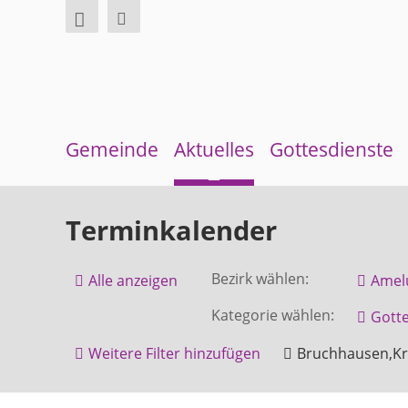
Gemeinde
Aktuelles
Gottesdienste
Über uns
Neuigkeiten
Sommerkirche
Terminkalender
Überblick Bezirke
Terminkalender
Bezirk wählen:
Alle anzeigen
Amel
Gremien und Ausschüsse
Gemeindebrief
Kategorie wählen:
Gotte
Pfarrer und Pfarrerinnen
Andachten zum Monatsspruch
Weitere Filter hinzufügen
Bruchhausen,Kr
Gemeindebüro
Amelunxen
Beverungen
Gottesdienst
Höxter
Weinbergstiftung