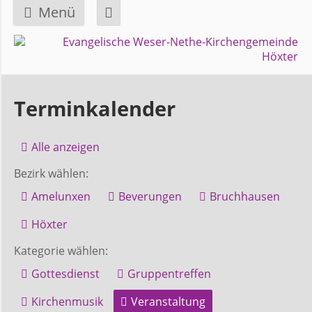
Menü
Navigation
GEMEINDE
überspringen
Über
Terminkalender
uns
Alle anzeigen
Überblick
Bezirk wählen:
Bezirke
Amelunxen
Beverungen
Bruchhausen
Gremien
Höxter
und
Kategorie wählen:
Ausschüsse
Gottesdienst
Gruppentreffen
Kirchenmusik
Veranstaltung
Pfarrer