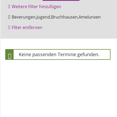
und
Weitere Filter hinzufügen
Pfarrerinnen
Höxter
Kilianikirche
Beverungen,Jugend,Bruchhausen,Amelunxen
Filter entfernen
Gemeindebüro
Weinbergstiftung
Keine passenden Termine gefunden.
AKTUELLES
Neuigkeiten
Terminkalender
Gemeindebrief