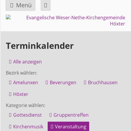
Menü
Navigation
GEMEINDE
überspringen
Über
Terminkalender
uns
Alle anzeigen
Überblick
Bezirk wählen:
Bezirke
Amelunxen
Beverungen
Bruchhausen
Gremien
Höxter
und
Kategorie wählen:
Ausschüsse
Gottesdienst
Gruppentreffen
Kirchenmusik
Veranstaltung
Pfarrer