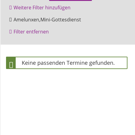
und
Weitere Filter hinzufügen
Pfarrerinnen
Beverungen
Bruchhausen
Amelunxen,Mini-Gottesdienst
Gottesdienst
Höxter
Filter entfernen
Gemeindebüro
Weinbergstiftung
Keine passenden Termine gefunden.
AKTUELLES
Neuigkeiten
Terminkalender
Gemeindebrief