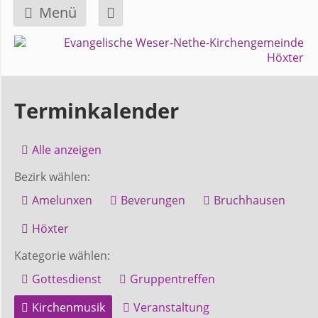
Menü
Navigation
GEMEINDE
überspringen
Über
Terminkalender
uns
Alle anzeigen
Überblick
Bezirk wählen:
Bezirke
Amelunxen
Beverungen
Bruchhausen
Gremien
Höxter
und
Kategorie wählen:
Ausschüsse
Gottesdienst
Gruppentreffen
Kirchenmusik
Veranstaltung
Pfarrer