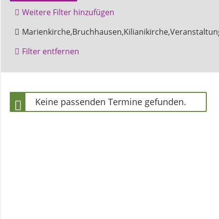
und
Weitere Filter hinzufügen
Pfarrerinnen
Amelunxen
Beverungen
Marienkirche,Bruchhausen,Kilianikirche,Veranstaltun
Höxter
Nicolaikirche
Filter entfernen
Gemeindebüro
Weinbergstiftung
Keine passenden Termine gefunden.
AKTUELLES
Neuigkeiten
Terminkalender
Gemeindebrief