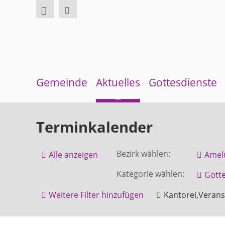
Gemeinde
Aktuelles
Gottesdienste
Über uns
Neuigkeiten
Sommerkirche
Terminkalender
Überblick Bezirke
Terminkalender
Bezirk wählen:
Alle anzeigen
Amel
Gremien und Ausschüsse
Gemeindebrief
Kategorie wählen:
Gotte
Pfarrer und Pfarrerinnen
Andachten zum Monatsspruch
Weitere Filter hinzufügen
Kantorei,Veranst
Gemeindebüro
Gruppentreffen
Höxter
Weinbergstiftung