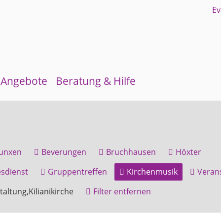
Angebote
Beratung & Hilfe
Gruppen und Kreise
Schuldnerberatung
Kirchenmusik
Flüchtlingsberatung
unxen
Beverungen
Bruchhausen
Höxter
Kinder- und Jugendarbeit
Krebsberatung
sdienst
Gruppentreffen
Kirchenmusik
Veran
Evangelisches Forum
Antidiskriminierungsstelle
altung,Kilianikirche
Filter entfernen
Mittagstisch
Schulmaterialienkammer