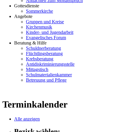
Andachten zum Monatsspruch
Gottesdienste
Sommerkirche
Angebote
Gruppen und Kreise
Kirchenmusik
Kinder- und Jugendarbeit
Evangelisches Forum
Beratung & Hilfe
Schuldnerberatung
Flüchtlingsberatung
Krebsberatung
Antidiskriminierungsstelle
Mittagstisch
Schulmaterialienkammer
Betreuung und Pflege
Terminkalender
Alle anzeigen
Bezirk wählen: