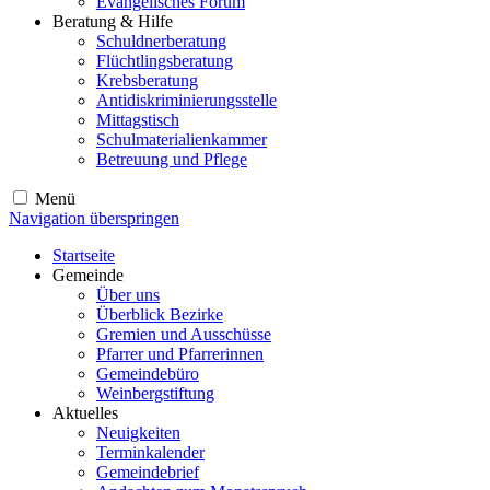
Evangelisches Forum
Beratung & Hilfe
Schuldnerberatung
Flüchtlingsberatung
Krebsberatung
Antidiskriminierungsstelle
Mittagstisch
Schulmaterialienkammer
Betreuung und Pflege
Menü
Navigation überspringen
Startseite
Gemeinde
Über uns
Überblick Bezirke
Gremien und Ausschüsse
Pfarrer und Pfarrerinnen
Gemeindebüro
Weinbergstiftung
Aktuelles
Neuigkeiten
Terminkalender
Gemeindebrief