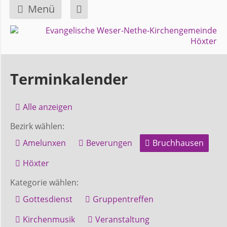
Menü
Navigation
GEMEINDE
überspringen
Über
Terminkalender
uns
Alle anzeigen
Überblick
Bezirk wählen:
Bezirke
Amelunxen
Beverungen
Bruchhausen
Gremien
Höxter
und
Kategorie wählen:
Ausschüsse
Gottesdienst
Gruppentreffen
Kirchenmusik
Veranstaltung
Pfarrer