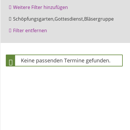
und
Weitere Filter hinzufügen
Pfarrerinnen
Amelunxen
Beverungen
Schöpfungsgarten,Gottesdienst,Bläsergruppe
Höxter
Kinder
Filter entfernen
Gemeindebüro
Marienkirche
Zentralgottesdienst
Weinbergstiftung
Keine passenden Termine gefunden.
AKTUELLES
Neuigkeiten
Terminkalender
Gemeindebrief