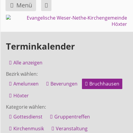
Menü
Navigation
GEMEINDE
überspringen
Über
Terminkalender
uns
Alle anzeigen
Überblick
Bezirk wählen:
Bezirke
Amelunxen
Beverungen
Bruchhausen
Gremien
Höxter
und
Kategorie wählen:
Ausschüsse
Gottesdienst
Gruppentreffen
Kirchenmusik
Veranstaltung
Pfarrer