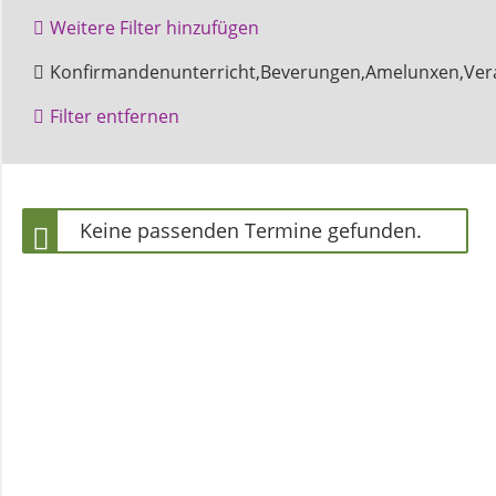
und
Weitere Filter hinzufügen
Pfarrerinnen
Gottesdienst
Konfirmandenunterricht,Beverungen,Amelunxen,Vera
Filter entfernen
Gemeindebüro
Weinbergstiftung
Keine passenden Termine gefunden.
AKTUELLES
Neuigkeiten
Terminkalender
Gemeindebrief