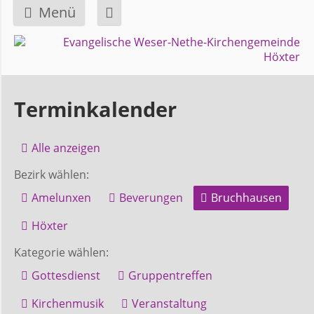
Menü
Navigation
GEMEINDE
überspringen
Über
Terminkalender
uns
Alle anzeigen
Überblick
Bezirk wählen:
Bezirke
Amelunxen
Beverungen
Bruchhausen
Gremien
Höxter
und
Kategorie wählen:
Ausschüsse
Gottesdienst
Gruppentreffen
Kirchenmusik
Veranstaltung
Pfarrer