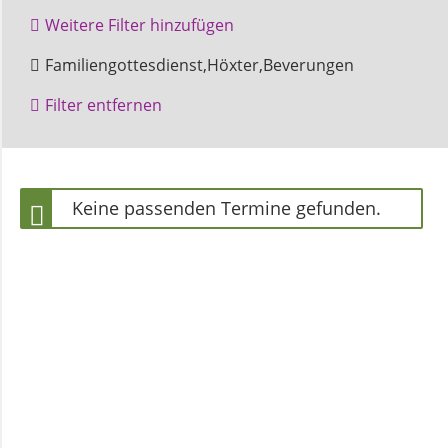
und
Weitere Filter hinzufügen
Pfarrerinnen
Amelunxen
Gottesdienst
Familiengottesdienst,Höxter,Beverungen
Veranstaltung
Filter entfernen
Gemeindebüro
Zentralgottesdienst
Weinbergstiftung
Keine passenden Termine gefunden.
AKTUELLES
Neuigkeiten
Terminkalender
Gemeindebrief