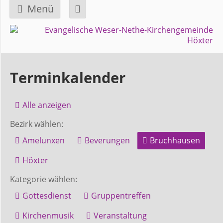
Menü
Navigation
GEMEINDE
überspringen
Über
Terminkalender
uns
Alle anzeigen
Überblick
Bezirk wählen:
Bezirke
Amelunxen
Beverungen
Bruchhausen
Gremien
Höxter
und
Kategorie wählen:
Ausschüsse
Gottesdienst
Gruppentreffen
Kirchenmusik
Veranstaltung
Pfarrer