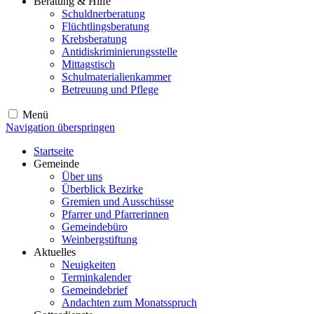
Beratung & Hilfe
Schuldnerberatung
Flüchtlingsberatung
Krebsberatung
Antidiskriminierungsstelle
Mittagstisch
Schulmaterialienkammer
Betreuung und Pflege
Menü
Navigation überspringen
Startseite
Gemeinde
Über uns
Überblick Bezirke
Gremien und Ausschüsse
Pfarrer und Pfarrerinnen
Gemeindebüro
Weinbergstiftung
Aktuelles
Neuigkeiten
Terminkalender
Gemeindebrief
Andachten zum Monatsspruch