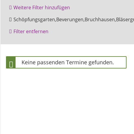
und
Weitere Filter hinzufügen
Pfarrerinnen
Gottesdienst
Höxter
Kinder
Schöpfungsgarten,Beverungen,Bruchhausen,Bläserg
Marienkirche
Filter entfernen
Gemeindebüro
Zentralgottesdienst
Weinbergstiftung
Keine passenden Termine gefunden.
AKTUELLES
Neuigkeiten
Terminkalender
Gemeindebrief