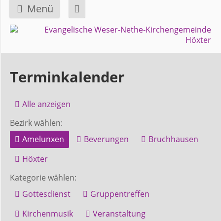
Menü
Navigation
GEMEINDE
überspringen
Über
Terminkalender
uns
Alle anzeigen
Überblick
Bezirk wählen:
Bezirke
Amelunxen
Beverungen
Bruchhausen
Gremien
Höxter
und
Kategorie wählen:
Ausschüsse
Gottesdienst
Gruppentreffen
Kirchenmusik
Veranstaltung
Pfarrer