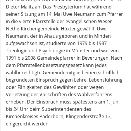
und
Dieter Malitz an. Das Presbyterium hat während
Pfarrerinnen
seiner Sitzung am 14. Mai Uwe Neumann zum Pfarrer
in die vierte Pfarrstelle der evangelischen Weser-
Nethe-Kirchengemeinde Höxter gewählt. Uwe
Gemeindebüro
Neumann, der in Ahaus geboren und in Minden
aufgewachsen ist, studierte von 1979 bis 1987
Theologie und Psychologie in Münster und war von
Weinbergstiftung
1991 bis 2008 Gemeindepfarrer in Beverungen. Nach
dem Pfarrstellenbesetzungsgesetz kann jedes
AKTUELLES
wahlberechtigte Gemeindemitglied einen schriftlich
begründeten Einspruch gegen Lehre, Lebensführung
Neuigkeiten
oder Fähigkeiten des Gewählten oder wegen
Verletzung der Vorschriften des Wahlverfahrens
erheben. Der Einspruch muss spätestens am 1. Juni
Terminkalender
bis 24 Uhr beim Superintendenten des
Kirchenkreises Paderborn, Klingenderstraße 13,
eingereicht werden.
Gemeindebrief