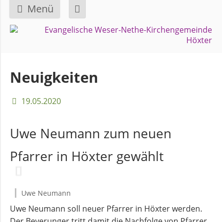
Menü
Navigation
GEMEINDE
überspringen
Über
Neuigkeiten
uns
19.05.2020
Überblick
Bezirke
Uwe Neumann zum neuen
Pfarrer in Höxter gewählt
Gremien
und
Ausschüsse
Uwe Neumann
Uwe Neumann soll neuer Pfarrer in Höxter werden.
Pfarrer
Der Beverunger tritt damit die Nachfolge von Pfarrer