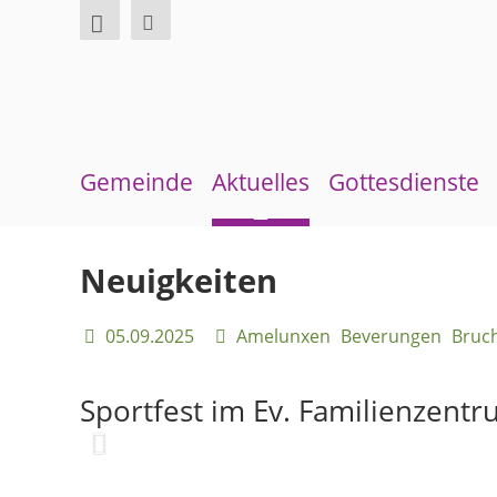
Gemeinde
Aktuelles
Gottesdienste
Über uns
Neuigkeiten
Sommerkirche
Neuigkeiten
Überblick Bezirke
Terminkalender
05.09.2025
Amelunxen
Beverungen
Bruc
Gremien und Ausschüsse
Gemeindebrief
Pfarrer und Pfarrerinnen
Andachten zum Monatsspruch
Sportfest im Ev. Familienzentr
Gemeindebüro
Weinbergstiftung