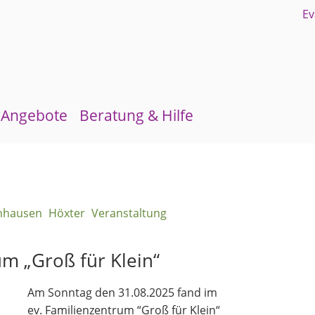
Angebote
Beratung & Hilfe
Gruppen und Kreise
Schuldnerberatung
Kirchenmusik
Flüchtlingsberatung
hhausen
Höxter
Veranstaltung
Kinder- und Jugendarbeit
Krebsberatung
Evangelisches Forum
Antidiskriminierungsstelle
um „Groß für Klein“
Mittagstisch
Am Sonntag den 31.08.2025 fand im
Schulmaterialienkammer
ev. Familienzentrum “Groß für Klein“