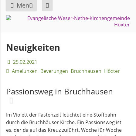
Menü
Navigation
GEMEINDE
überspringen
Über
Neuigkeiten
uns
25.02.2021
Überblick
Amelunxen
Beverungen
Bruchhausen
Höxter
Bezirke
Passionsweg in Bruchhausen
Gremien
und
Ausschüsse
Im Violett der Fastenzeit leuchtet eine Stoffbahn
durch die Bruchhäuser Kirche. Ein Passionsweg ist
es, der da auf das Kreuz zuführt. Woche für Woche
Pfarrer