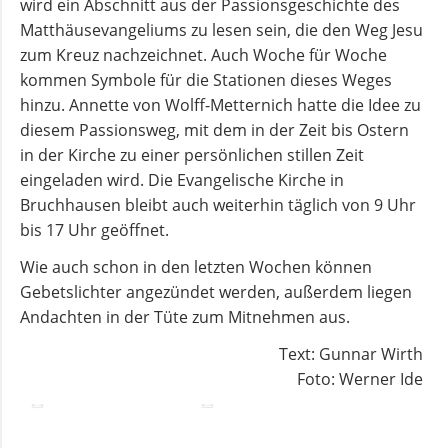
wird ein Abschnitt aus der Passionsgeschichte des
und
Matthäusevangeliums zu lesen sein, die den Weg Jesu
Pfarrerinnen
zum Kreuz nachzeichnet. Auch Woche für Woche
kommen Symbole für die Stationen dieses Weges
hinzu. Annette von Wolff-Metternich hatte die Idee zu
Gemeindebüro
diesem Passionsweg, mit dem in der Zeit bis Ostern
in der Kirche zu einer persönlichen stillen Zeit
Weinbergstiftung
eingeladen wird. Die Evangelische Kirche in
Bruchhausen bleibt auch weiterhin täglich von 9 Uhr
bis 17 Uhr geöffnet.
AKTUELLES
Wie auch schon in den letzten Wochen können
Gebetslichter angezündet werden, außerdem liegen
Neuigkeiten
Andachten in der Tüte zum Mitnehmen aus.
Text: Gunnar Wirth
Terminkalender
Foto: Werner Ide
Gemeindebrief