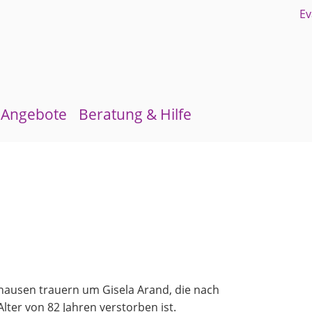
Angebote
Beratung & Hilfe
Gruppen und Kreise
Schuldnerberatung
Kirchenmusik
Flüchtlingsberatung
Kinder- und Jugendarbeit
Krebsberatung
Evangelisches Forum
Antidiskriminierungsstelle
Mittagstisch
hausen trauern um Gisela Arand, die nach
Schulmaterialienkammer
ter von 82 Jahren verstorben ist.