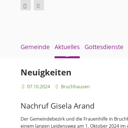
Gemeinde
Aktuelles
Gottesdienste
Über uns
Neuigkeiten
Sommerkirche
Neuigkeiten
Überblick Bezirke
Terminkalender
07.10.2024
Bruchhausen
Gremien und Ausschüsse
Gemeindebrief
Pfarrer und Pfarrerinnen
Andachten zum Monatsspruch
Nachruf Gisela Arand
Gemeindebüro
Der Gemeindebezirk und die Frauenhilfe in Bruch
Weinbergstiftung
einem langen Leidensweg am 1. Oktober 2024 im Al