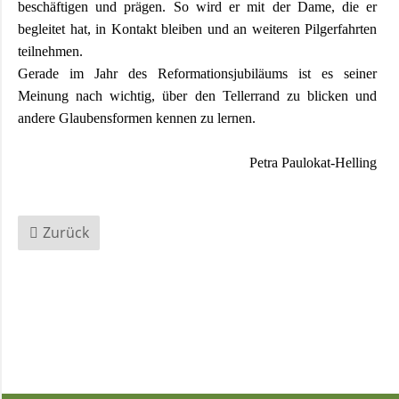
beschäftigen und prägen. So wird er mit der Dame, die er
begleitet hat, in Kontakt bleiben und an weiteren Pilgerfahrten
Andachten
teilnehmen.
zum
Gerade im Jahr des Reformationsjubiläums ist es seiner
Monatsspruch
Meinung nach wichtig, über den Tellerrand zu blicken und
andere Glaubensformen kennen zu lernen.
GOTTESDIENSTE
Petra Paulokat-Helling
Sommerkirche
Zurück
ANGEBOTE
Gruppen
und
Kreise