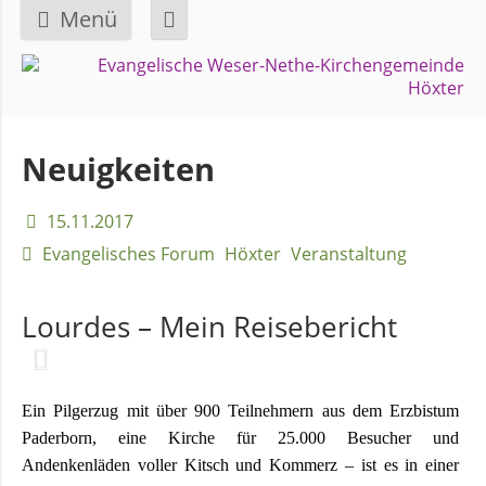
Menü
Navigation
GEMEINDE
überspringen
Über
Neuigkeiten
uns
15.11.2017
Überblick
Evangelisches Forum
Höxter
Veranstaltung
Bezirke
Lourdes – Mein Reisebericht
Gremien
und
Ausschüsse
Ein Pilgerzug mit über 900 Teilnehmern aus dem Erzbistum
Paderborn, eine Kirche für 25.000 Besucher und
Andenkenläden voller Kitsch und Kommerz – ist es in einer
Pfarrer