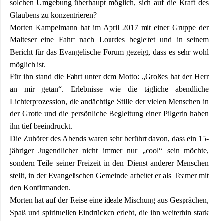
solchen Umgebung überhaupt möglich, sich auf die Kraft des
und
Glaubens zu konzentrieren?
Pfarrerinnen
Morten Kampelmann hat im April 2017 mit einer Gruppe der
Malteser eine Fahrt nach Lourdes begleitet und in seinem
Bericht für das Evangelische Forum gezeigt, dass es sehr wohl
Gemeindebüro
möglich ist.
Für ihn stand die Fahrt unter dem Motto: „Großes hat der Herr
Weinbergstiftung
an mir getan“. Erlebnisse wie die tägliche abendliche
Lichterprozession, die andächtige Stille der vielen Menschen in
AKTUELLES
der Grotte und die persönliche Begleitung einer Pilgerin haben
ihn tief beeindruckt.
Die Zuhörer des Abends waren sehr berührt davon, dass ein 15-
Neuigkeiten
jähriger Jugendlicher nicht immer nur „cool“ sein möchte,
sondern Teile seiner Freizeit in den Dienst anderer Menschen
stellt, in der Evangelischen Gemeinde arbeitet er als Teamer mit
Terminkalender
den Konfirmanden.
Morten hat auf der Reise eine ideale Mischung aus Gesprächen,
Gemeindebrief
Spaß und spirituellen Eindrücken erlebt, die ihn weiterhin stark