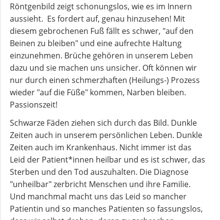
Röntgenbild zeigt schonungslos, wie es im Innern
aussieht. Es fordert auf, genau hinzusehen! Mit
Andachten
diesem gebrochenen Fuß fällt es schwer, "auf den
zum
Beinen zu bleiben" und eine aufrechte Haltung
Monatsspruch
einzunehmen. Brüche gehören in unserem Leben
dazu und sie machen uns unsicher. Oft können wir
GOTTESDIENSTE
nur durch einen schmerzhaften (Heilungs-) Prozess
wieder "auf die Füße" kommen, Narben bleiben.
Passionszeit!
Sommerkirche
Schwarze Fäden ziehen sich durch das Bild. Dunkle
ANGEBOTE
Zeiten auch in unserem persönlichen Leben. Dunkle
Zeiten auch im Krankenhaus. Nicht immer ist das
Leid der Patient*innen heilbar und es ist schwer, das
Gruppen
Sterben und den Tod auszuhalten. Die Diagnose
und
"unheilbar" zerbricht Menschen und ihre Familie.
Kreise
Und manchmal macht uns das Leid so mancher
Patientin und so manches Patienten so fassungslos,