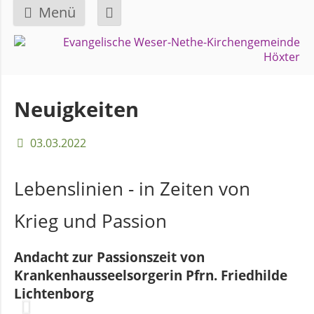
Menü
Navigation
GEMEINDE
überspringen
Über
Neuigkeiten
uns
03.03.2022
Überblick
Bezirke
Lebenslinien - in Zeiten von
Krieg und Passion
Gremien
und
Andacht zur Passionszeit von
Ausschüsse
Krankenhausseelsorgerin Pfrn. Friedhilde
Lichtenborg
Pfarrer