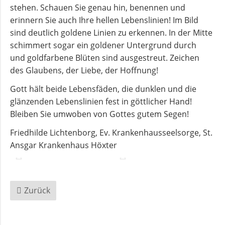
Flüchtlingsberatung
stehen. Schauen Sie genau hin, benennen und
erinnern Sie auch Ihre hellen Lebenslinien! Im Bild
sind deutlich goldene Linien zu erkennen. In der Mitte
Krebsberatung
schimmert sogar ein goldener Untergrund durch
und goldfarbene Blüten sind ausgestreut. Zeichen
Antidiskriminierungsstelle
des Glaubens, der Liebe, der Hoffnung!
Gott hält beide Lebensfäden, die dunklen und die
glänzenden Lebenslinien fest in göttlicher Hand!
Mittagstisch
Bleiben Sie umwoben von Gottes gutem Segen!
Friedhilde Lichtenborg, Ev. Krankenhausseelsorge, St.
Schulmaterialienkammer
Ansgar Krankenhaus Höxter
Betreuung
und
Zurück
Pflege