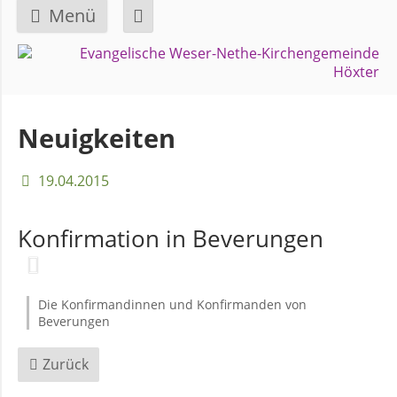
Menü
Navigation
GEMEINDE
überspringen
Über
Neuigkeiten
uns
19.04.2015
Überblick
Bezirke
Konfirmation in Beverungen
Gremien
Die Konfirmandinnen und Konfirmanden von
und
Beverungen
Ausschüsse
Zurück
Pfarrer