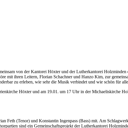
am von der Kantorei Höxter und der Lutherkantorei Holzminden die 
öre mit ihren Leitern, Florian Schachner und Hanzo Kim, zur gemeinsa
derbar zu erleben, wie sehr die Musik verbindet und wie schön für all
rienkirche Höxter und am 19.01. um 17 Uhr in der Michaeliskirche Ho
orian Feth (Tenor) und Konstantin Ingenpass (Bass) mit. Am Schlagwer
horpartien sind ein Gemeinschaftsprojekt der Lutherkantorei Holzmin