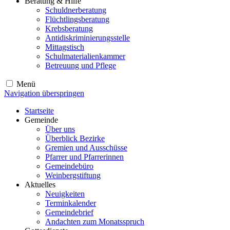
Beratung & Hilfe
Schuldnerberatung
Flüchtlingsberatung
Krebsberatung
Antidiskriminierungsstelle
Mittagstisch
Schulmaterialienkammer
Betreuung und Pflege
Menü
Navigation überspringen
Startseite
Gemeinde
Über uns
Überblick Bezirke
Gremien und Ausschüsse
Pfarrer und Pfarrerinnen
Gemeindebüro
Weinbergstiftung
Aktuelles
Neuigkeiten
Terminkalender
Gemeindebrief
Andachten zum Monatsspruch