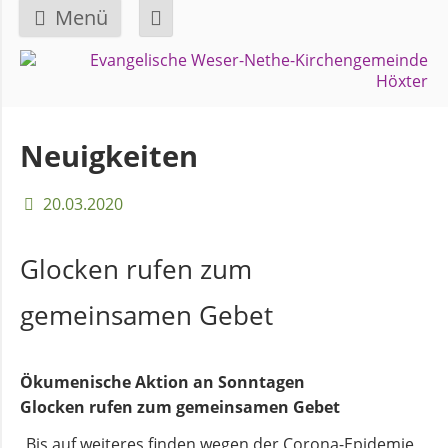
Menü
Navigation
GEMEINDE
überspringen
Über
Neuigkeiten
uns
20.03.2020
Überblick
Bezirke
Glocken rufen zum
gemeinsamen Gebet
Gremien
und
Ausschüsse
Ökumenische Aktion an Sonntagen
Glocken rufen zum gemeinsamen Gebet
Pfarrer
„Bis auf weiteres finden wegen der Corona-Epidemie