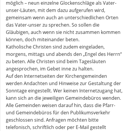
möglich – neun einzelne Glockenschläge als Vater-
unser-Läuten, mit dem dazu aufgerufen wird,
Andachten
gemeinsam wenn auch an unterschiedlichen Orten
zum
das Vater-unser zu sprechen. So sollen die
Monatsspruch
Gläubigen, auch wenn sie nicht zusammen kommen
können, doch miteinander beten.
GOTTESDIENSTE
Katholische Christen sind zudem eingeladen,
morgens, mittags und abends den „Engel des Herrn“
zu beten. Alle Christen sind beim Tagesläuten
Sommerkirche
angesprochen, im Gebet inne zu halten.
Auf den Internetseiten der Kirchengemeinden
ANGEBOTE
werden Andachten und Hinweise zur Gestaltung der
Sonntage eingestellt. Wer keinen Internetzugang hat,
Gruppen
kann sich an die jeweiligen Gemeindebüros wenden.
und
Alle Gemeinden weisen darauf hin, dass die Pfarr-
Kreise
und Gemeindebüros für den Publikumsverkehr
geschlossen sind. Anfragen möchten bitte
telefonisch, schriftlich oder per E-Mail gestellt