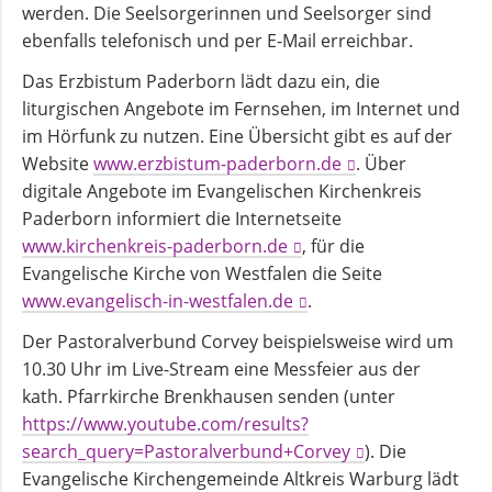
Kirchenmusik
werden. Die Seelsorgerinnen und Seelsorger sind
ebenfalls telefonisch und per E-Mail erreichbar.
Kinder-
Das Erzbistum Paderborn lädt dazu ein, die
und
liturgischen Angebote im Fernsehen, im Internet und
Jugendarbeit
im Hörfunk zu nutzen. Eine Übersicht gibt es auf der
Website
www.erzbistum-paderborn.de
. Über
digitale Angebote im Evangelischen Kirchenkreis
Evangelisches
Paderborn informiert die Internetseite
Forum
www.kirchenkreis-paderborn.de
, für die
Evangelische Kirche von Westfalen die Seite
BERATUNG
www.evangelisch-in-westfalen.de
.
&
Der Pastoralverbund Corvey beispielsweise wird um
HILFE
10.30 Uhr im Live-Stream eine Messfeier aus der
kath. Pfarrkirche Brenkhausen senden (unter
Schuldnerberatung
https://www.youtube.com/results?
search_query=Pastoralverbund+Corvey
). Die
Evangelische Kirchengemeinde Altkreis Warburg lädt