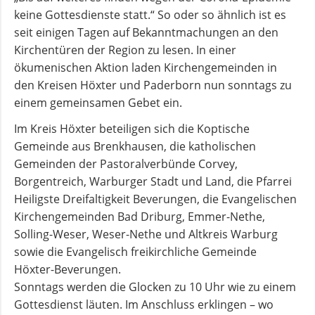
und
keine Gottesdienste statt.“ So oder so ähnlich ist es
Pfarrerinnen
seit einigen Tagen auf Bekanntmachungen an den
Kirchentüren der Region zu lesen. In einer
ökumenischen Aktion laden Kirchengemeinden in
Gemeindebüro
den Kreisen Höxter und Paderborn nun sonntags zu
einem gemeinsamen Gebet ein.
Weinbergstiftung
Im Kreis Höxter beteiligen sich die Koptische
Gemeinde aus Brenkhausen, die katholischen
AKTUELLES
Gemeinden der Pastoralverbünde Corvey,
Borgentreich, Warburger Stadt und Land, die Pfarrei
Heiligste Dreifaltigkeit Beverungen, die Evangelischen
Neuigkeiten
Kirchengemeinden Bad Driburg, Emmer-Nethe,
Solling-Weser, Weser-Nethe und Altkreis Warburg
sowie die Evangelisch freikirchliche Gemeinde
Terminkalender
Höxter-Beverungen.
Sonntags werden die Glocken zu 10 Uhr wie zu einem
Gemeindebrief
Gottesdienst läuten. Im Anschluss erklingen – wo