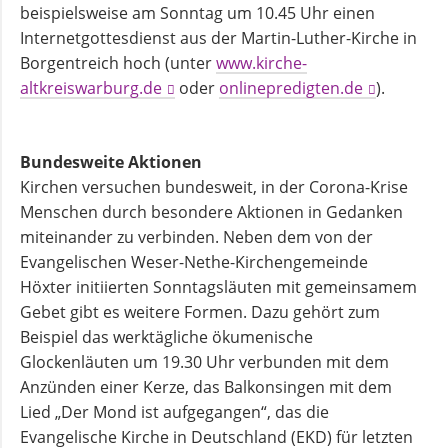
Flüchtlingsberatung
beispielsweise am Sonntag um 10.45 Uhr einen
Internetgottesdienst aus der Martin-Luther-Kirche in
Borgentreich hoch (unter
www.kirche-
Krebsberatung
altkreiswarburg.de
oder
onlinepredigten.de
).
Antidiskriminierungsstelle
Bundesweite Aktionen
Kirchen versuchen bundesweit, in der Corona-Krise
Mittagstisch
Menschen durch besondere Aktionen in Gedanken
miteinander zu verbinden. Neben dem von der
Evangelischen Weser-Nethe-Kirchengemeinde
Schulmaterialienkammer
Höxter initiierten Sonntagsläuten mit gemeinsamem
Gebet gibt es weitere Formen. Dazu gehört zum
Beispiel das werktägliche ökumenische
Betreuung
Glockenläuten um 19.30 Uhr verbunden mit dem
und
Anzünden einer Kerze, das Balkonsingen mit dem
Pflege
Lied „Der Mond ist aufgegangen“, das die
Evangelische Kirche in Deutschland (EKD) für letzten