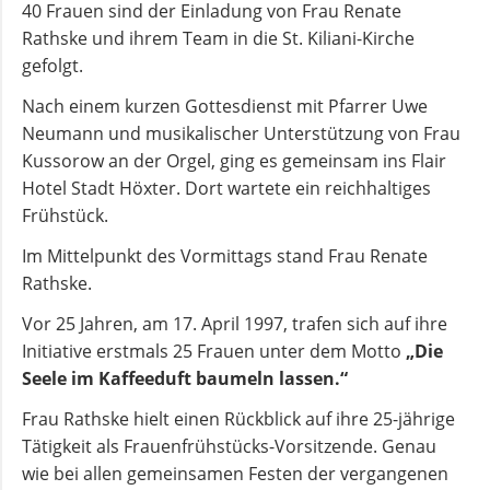
40 Frauen sind der Einladung von Frau Renate
und
Rathske und ihrem Team in die St.
Kiliani
-Kirche
Pfarrerinnen
gefolgt.
Nach einem kurzen Gottesdienst mit Pfarrer Uwe
Gemeindebüro
Neumann und musikalischer Unterstützung von Frau
Kussorow an der Orgel,
ging
es gemeinsam ins Flair
Hotel Stadt H
ö
xter. Dort wartete ein reichhaltiges
Weinbergstiftung
Frühstück.
AKTUELLES
Im Mittelpunkt des Vormittags stand Frau Renate
Rathske.
Neuigkeiten
Vor 25 Jahren, am 17. April 1997, trafen sich auf ihre
Initiative erstmals 25 Frauen unter dem Motto
„Die
Seele im Kaffeeduft baumeln lassen.“
Terminkalender
Frau Rathske hielt einen Rückblick auf ihre 25-jährige
Tätigkeit als Frauenfrühstü
cks
-Vorsitzende. Genau
Gemeindebrief
wie bei allen gemeinsamen Festen der vergangenen