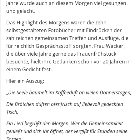
Jahre wurde auch an diesem Morgen viel gesungen
und gelacht.
Andachten
Das Highlight des Morgens waren die zehn
zum
selbstgestalteten Fotobücher mit Eindrücken der
Monatsspruch
zahlreichen gemeinsamen Treffen und Ausflüge, die
für reichlich Gesprächsstoff sorgten. Frau Wacker,
GOTTESDIENSTE
die über viele Jahre gerne das Frauenfrühstück
besuchte, hielt ihre Gedanken schon vor 20 Jahren in
Sommerkirche
einem Gedicht fest.
Hier ein Auszug:
ANGEBOTE
„
Die Seele baumelt im Kaffeeduft an vielen Donnerstagen,
Gruppen
Die Brötchen duften ofenfrisch auf liebevoll gedeckten
und
Tisch,
Kreise
Ein Lied begrüßt den Morgen. Wer die Gemeinsamkeit
genießt und sich ihr öffnet, der vergißt für Stunden seine
Sorgen.