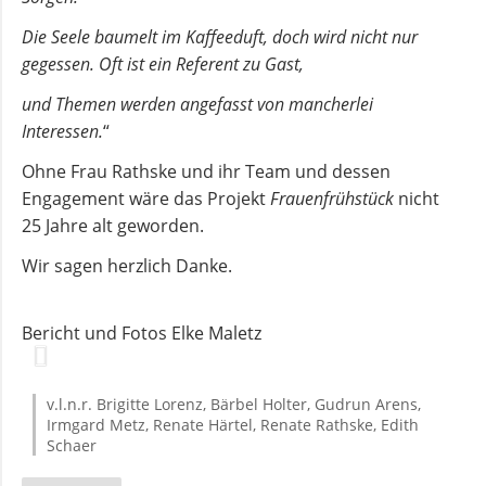
Kirchenmusik
Die Seele baumelt im Kaffeeduft, doch wird nicht nur
gegessen. Oft ist ein Referent zu Gast,
Kinder-
und
und Themen werden angefasst von mancherlei
Jugendarbeit
Interessen.
“
Ohne Frau Rathske und ihr Team und dessen
Engagement wäre das Projekt
Frauenfrühstück
nicht
Evangelisches
25 Jahre alt geworden.
Forum
Wir sagen herzlich Danke.
BERATUNG
&
Bericht und Fotos Elke Maletz
HILFE
v.l.n.r. Brigitte Lorenz, Bärbel Holter, Gudrun Arens,
Schuldnerberatung
Irmgard Metz, Renate Härtel, Renate Rathske, Edith
Schaer