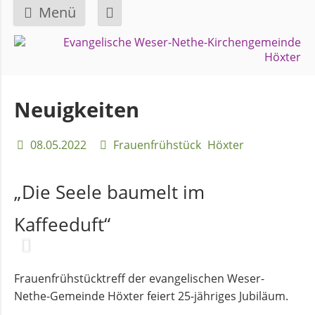
Menü
Navigation
GEMEINDE
überspringen
Über
Neuigkeiten
uns
08.05.2022
Frauenfrühstück
Höxter
Überblick
Bezirke
„Die Seele baumelt im
Kaffeeduft“
Gremien
und
Ausschüsse
Frauenfrühstücktreff der evangelischen Weser-
Nethe-Gemeinde Höxter feiert 25-jähriges Jubiläum.
Pfarrer