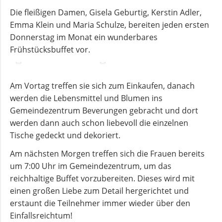
und
Die fleißigen Damen, Gisela Geburtig, Kerstin Adler,
Pfarrerinnen
Emma Klein und Maria Schulze, bereiten jeden ersten
Donnerstag im Monat ein wunderbares
Frühstücksbuffet vor.
Gemeindebüro
Am Vortag treffen sie sich zum Einkaufen, danach
Weinbergstiftung
werden die Lebensmittel und Blumen ins
Gemeindezentrum Beverungen gebracht und dort
AKTUELLES
werden dann auch schon liebevoll die einzelnen
Tische gedeckt und dekoriert.
Neuigkeiten
Am nächsten Morgen treffen sich die Frauen bereits
um 7:00 Uhr im Gemeindezentrum, um das
reichhaltige Buffet vorzubereiten. Dieses wird mit
Terminkalender
einen großen Liebe zum Detail hergerichtet und
erstaunt die Teilnehmer immer wieder über den
Gemeindebrief
Einfallsreichtum!