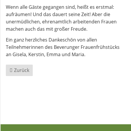
Wenn alle Gäste gegangen sind, heißt es erstmal:
aufräumen! Und das dauert seine Zeit! Aber die
Andachten
unermüdlichen, ehrenamtlich arbeitenden Frauen
zum
machen auch das mit großer Freude.
Monatsspruch
Ein ganz herzliches Dankeschön von allen
GOTTESDIENSTE
Teilnehmerinnen des Beverunger Frauenfrühstücks
an Gisela, Kerstin, Emma und Maria.
Sommerkirche
Zurück
ANGEBOTE
Gruppen
und
Kreise