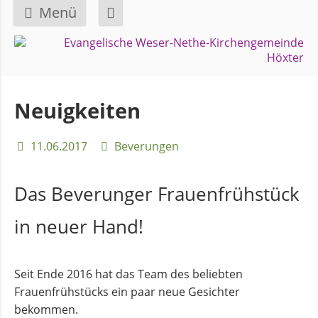
Menü
Navigation
GEMEINDE
überspringen
Über
Neuigkeiten
uns
11.06.2017
Beverungen
Überblick
Bezirke
Das Beverunger Frauenfrühstück
in neuer Hand!
Gremien
und
Ausschüsse
Seit Ende 2016 hat das Team des beliebten
Frauenfrühstücks ein paar neue Gesichter
bekommen.
Pfarrer