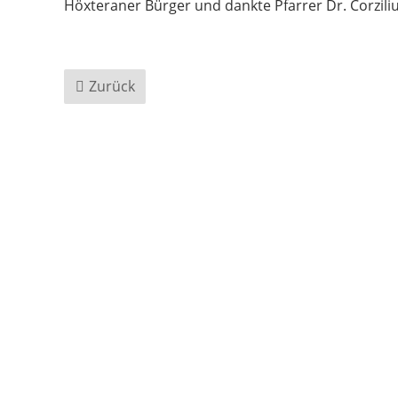
Höxteraner Bürger und dankte Pfarrer Dr. Corzili
Zurück
Navigation
Kontakt
Schutzkonzept
Links
überspringen