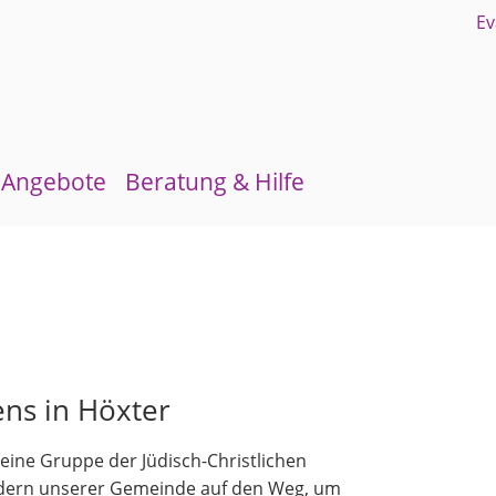
Angebote
Beratung & Hilfe
Gruppen und Kreise
Schuldnerberatung
Kirchenmusik
Flüchtlingsberatung
Kinder- und Jugendarbeit
Krebsberatung
Evangelisches Forum
Antidiskriminierungsstelle
ns in Höxter
Mittagstisch
eine Gruppe der Jüdisch-Christlichen
Schulmaterialienkammer
edern unserer Gemeinde auf den Weg, um