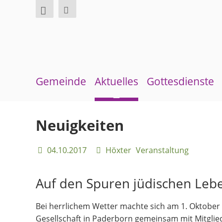
Gemeinde
Aktuelles
Gottesdienste
Über uns
Neuigkeiten
Sommerkirche
Neuigkeiten
Überblick Bezirke
Terminkalender
04.10.2017
Höxter
Veranstaltung
Gremien und Ausschüsse
Gemeindebrief
Pfarrer und Pfarrerinnen
Andachten zum Monatsspruch
Auf den Spuren jüdischen Lebe
Gemeindebüro
Bei herrlichem Wetter machte sich am 1. Oktober 
Weinbergstiftung
Gesellschaft in Paderborn gemeinsam mit Mitgli