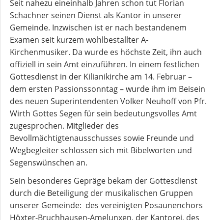
Seit nahezu eineinhalb Jahren schon tut Florian
und
Schachner seinen Dienst als Kantor in unserer
Pfarrerinnen
Gemeinde. Inzwischen ist er nach bestandenem
Examen seit kurzem wohlbestallter A-
Kirchenmusiker. Da wurde es höchste Zeit, ihn auch
Gemeindebüro
offiziell in sein Amt einzuführen. In einem festlichen
Gottesdienst in der Kilianikirche am 14. Februar –
Weinbergstiftung
dem ersten Passionssonntag – wurde ihm im Beisein
des neuen Superintendenten Volker Neuhoff von Pfr.
AKTUELLES
Wirth Gottes Segen für sein bedeutungsvolles Amt
zugesprochen. Mitglieder des
Bevollmächtigtenausschusses sowie Freunde und
Neuigkeiten
Wegbegleiter schlossen sich mit Bibelworten und
Segenswünschen an.
Terminkalender
Sein besonderes Gepräge bekam der Gottesdienst
durch die Beteiligung der musikalischen Gruppen
unserer Gemeinde: des vereinigten Posaunenchors
Gemeindebrief
Höxter-Bruchhausen-Amelunxen, der Kantorei, des