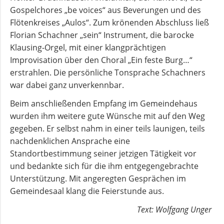
Gospelchores „be voices“ aus Beverungen und des
Flötenkreises „Aulos“. Zum krönenden Abschluss ließ
Andachten
Florian Schachner „sein“ Instrument, die barocke
zum
Klausing-Orgel, mit einer klangprächtigen
Monatsspruch
Improvisation über den Choral „Ein feste Burg…“
erstrahlen. Die persönliche Tonsprache Schachners
GOTTESDIENSTE
war dabei ganz unverkennbar.
Beim anschließenden Empfang im Gemeindehaus
Sommerkirche
wurden ihm weitere gute Wünsche mit auf den Weg
gegeben. Er selbst nahm in einer teils launigen, teils
ANGEBOTE
nachdenklichen Ansprache eine
Standortbestimmung seiner jetzigen Tätigkeit vor
Gruppen
und bedankte sich für die ihm entgegengebrachte
und
Unterstützung. Mit angeregten Gesprächen im
Kreise
Gemeindesaal klang die Feierstunde aus.
Text: Wolfgang Unger