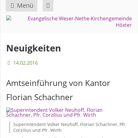
Menü
Navigation
GEMEINDE
überspringen
Über
Neuigkeiten
uns
14.02.2016
Überblick
Bezirke
Amtseinführung von Kantor
Florian Schachner
Gremien
und
Ausschüsse
Superintendent Volker Neuhoff, Florian Schachner, Pfr.
Corzilius und Pfr. Wirth
Pfarrer