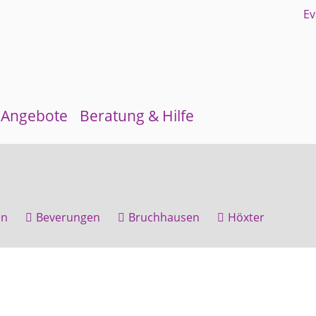
Angebote
Beratung & Hilfe
Gruppen und Kreise
Schuldnerberatung
Kirchenmusik
Flüchtlingsberatung
en
Beverungen
Bruchhausen
Höxter
Kinder- und Jugendarbeit
Krebsberatung
Evangelisches Forum
Antidiskriminierungsstelle
Mittagstisch
Schulmaterialienkammer