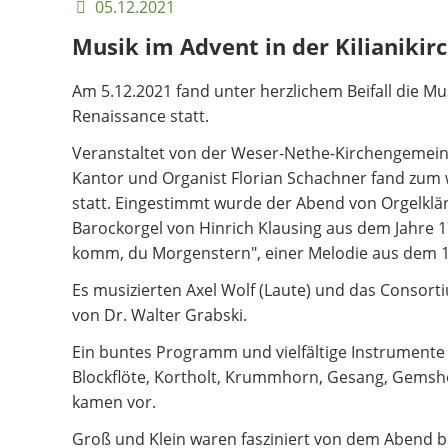
der
05.12.2021
Stadt
Musik im Advent in der Kilianikir
Am 5.12.2021 fand unter herzlichem Beifall die Mu
Renaissance statt.
Veranstaltet von der Weser-Nethe-Kirchengemein
Kantor und Organist Florian Schachner fand zum
statt. Eingestimmt wurde der Abend von Orgelkl
Barockorgel von Hinrich Klausing aus dem Jahre 
komm, du Morgenstern", einer Melodie aus dem 1
Es musizierten Axel Wolf (Laute) und das Consort
von Dr. Walter Grabski.
Ein buntes Programm und vielfältige Instrumente
Blockflöte, Kortholt, Krummhorn, Gesang, Gems
kamen vor.
Groß und Klein waren fasziniert von dem Abend be