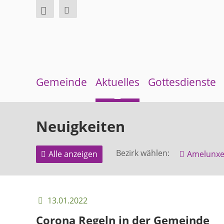
Gemeinde
Aktuelles
Gottesdienste
Über uns
Neuigkeiten
Sommerkirche
Neuigkeiten
Überblick Bezirke
Terminkalender
Bezirk wählen:
Alle anzeigen
Amelunx
Gremien und Ausschüsse
Gemeindebrief
Pfarrer und Pfarrerinnen
Andachten zum Monatsspruch
Gemeindebüro
13.01.2022
Corona Regeln in der Gemeinde
Weinbergstiftung