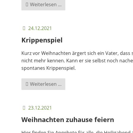
Chorprojekt
Weiterlesen …
mit
Bach-
Kantaten
24.12.2021
in
Krippenspiel
der
Passionszeit
Kurz vor Weihnachten ärgert sich ein Vater, dass
2022
nicht mehr kennen. Kann er sie selbst noch nach
spontanes Krippenspiel.
Krippenspiel
Weiterlesen …
23.12.2021
Weihnachten zuhause feiern
Hier finden Sie Angebote für alle, die Heiligaben