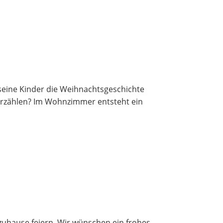
 seine Kinder die Weihnachtsgeschichte
erzählen? Im Wohnzimmer entsteht ein
d zuhause feiern. Wir wünschen ein frohes