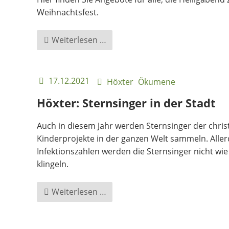
Weihnachtsfest.
Weihnachten
Weiterlesen …
zuhause
feiern
17.12.2021
Höxter
Ökumene
Höxter: Sternsinger in der Stadt
Auch in diesem Jahr werden Sternsinger der chri
Kinderprojekte in der ganzen Welt sammeln. Alle
Infektionszahlen werden die Sternsinger nicht wie
klingeln.
Höxter:
Weiterlesen …
Sternsinger
in