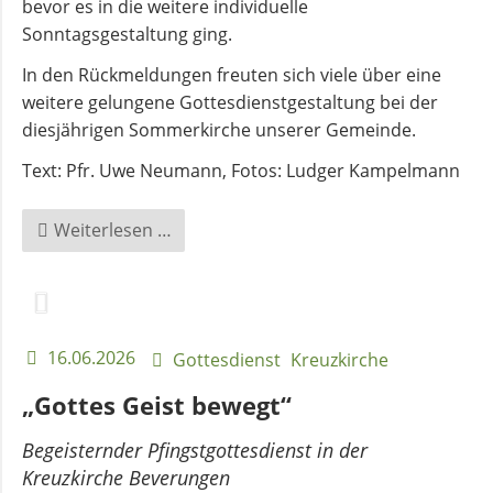
Flüchtlingsberatung
bevor es in die weitere individuelle
Sonntagsgestaltung ging.
Krebsberatung
In den Rückmeldungen freuten sich viele über eine
weitere gelungene Gottesdienstgestaltung bei der
diesjährigen Sommerkirche unserer Gemeinde.
Antidiskriminierungsstelle
Text: Pfr. Uwe Neumann, Fotos: Ludger Kampelmann
Mittagstisch
Sommerkirche
Weiterlesen …
im
Schöpfungsgarten
Schulmaterialienkammer
16.06.2026
Gottesdienst
Kreuzkirche
Betreuung
und
„Gottes Geist bewegt“
Pflege
Begeisternder Pfingstgottesdienst in der
Kreuzkirche Beverungen