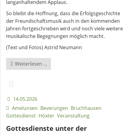
langanhaltendem Applaus.
So bleibt die Hoffnung, dass die Erfolgsgeschichte
der Freundschaftsmusik auch in den kommenden
Jahren fortgeschrieben wird und noch viele weitere
musikalische Begegnungen möglich macht.
(Text und Fotos) Astrid Neumann
„Von
Weiterlesen …
Händel
bis
zu
den
14.05.2026
Beatles
Amelunxen
Beverungen
Bruchhausen
–
Gottesdienst
Höxter
Veranstaltung
10.
Freundschaftskonzert
Gottesdienste unter der
begeistert