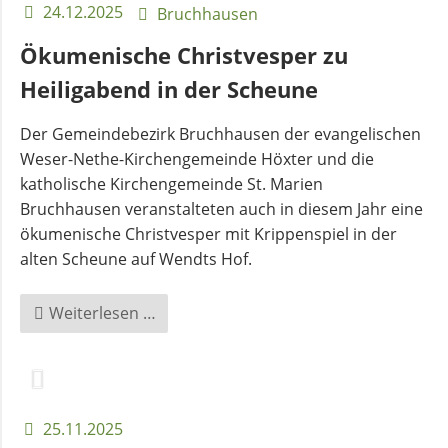
24.12.2025
Bruchhausen
Ökumenische Christvesper zu
Heiligabend in der Scheune
Der Gemeindebezirk Bruchhausen der evangelischen
Weser-Nethe-Kirchengemeinde Höxter und die
katholische Kirchengemeinde St. Marien
Bruchhausen veranstalteten auch in diesem Jahr eine
ökumenische Christvesper mit Krippenspiel in der
alten Scheune auf Wendts Hof.
Ökumenische
Weiterlesen …
Christvesper
zu
Heiligabend
in
25.11.2025
der