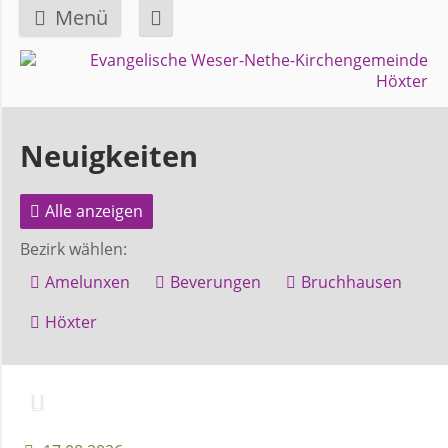
Menü
Navigation
GEMEINDE
überspringen
Über
Neuigkeiten
uns
Alle anzeigen
Überblick
Bezirk wählen:
Bezirke
Amelunxen
Beverungen
Bruchhausen
Gremien
Höxter
und
Ausschüsse
Pfarrer