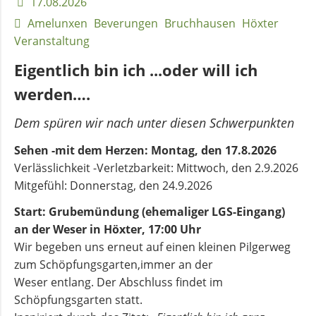
17.08.2026
und
Amelunxen
Beverungen
Bruchhausen
Höxter
Pfarrerinnen
Veranstaltung
Eigentlich bin ich ...oder will ich
Gemeindebüro
werden….
Dem spüren wir nach unter diesen Schwerpunkten
Weinbergstiftung
Sehen -mit dem Herzen: Montag, den 17.8.2026
AKTUELLES
Verlässlichkeit -Verletzbarkeit: Mittwoch, den 2.9.2026
Mitgefühl: Donnerstag, den 24.9.2026
Neuigkeiten
Start: Grubemündung (ehemaliger LGS-Eingang)
an der Weser in Höxter, 17:00 Uhr
Wir begeben uns erneut auf einen kleinen Pilgerweg
Terminkalender
zum Schöpfungsgarten,immer an der
Weser entlang. Der Abschluss findet im
Schöpfungsgarten statt.
Gemeindebrief