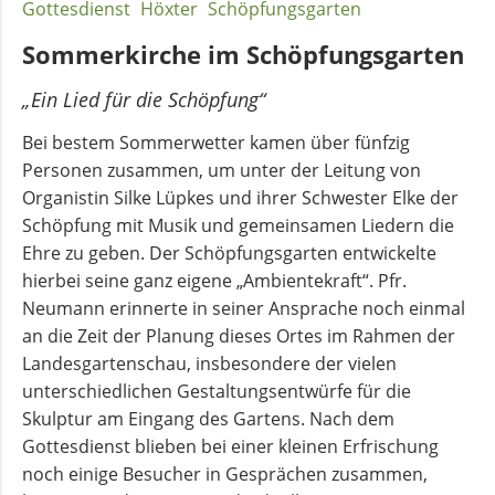
Kirchenmusik
Gottesdienst
Höxter
Schöpfungsgarten
Sommerkirche im Schöpfungsgarten
Kinder-
„Ein Lied für die Schöpfung“
und
Jugendarbeit
Bei bestem Sommerwetter kamen über fünfzig
Personen zusammen, um unter der Leitung von
Organistin Silke Lüpkes und ihrer Schwester Elke der
Evangelisches
Schöpfung mit Musik und gemeinsamen Liedern die
Forum
Ehre zu geben. Der Schöpfungsgarten entwickelte
hierbei seine ganz eigene „Ambientekraft“. Pfr.
BERATUNG
Neumann erinnerte in seiner Ansprache noch einmal
&
an die Zeit der Planung dieses Ortes im Rahmen der
HILFE
Landesgartenschau, insbesondere der vielen
unterschiedlichen Gestaltungsentwürfe für die
Schuldnerberatung
Skulptur am Eingang des Gartens. Nach dem
Gottesdienst blieben bei einer kleinen Erfrischung
noch einige Besucher in Gesprächen zusammen,