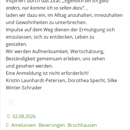
Inspiriert durch das Zitat:
„Eigentlich bin ich ganz
anders, nur komme ich so selten dazu“
. ,
Andachten
laden wir dazu ein, im Alltag anzuhalten, innezuhalten
zum
und Gewohnheiten zu unterbrechen.
Monatsspruch
Impulse auf dem Weg dienen der Ermutigung sich
einzulassen, sich zu entdecken, Leben zu
gestalten.
GOTTESDIENSTE
Wir werden Aufmerksamkeit, Wertschätzung,
Beständigkeit gemeinsam erleben, uns sehen
Sommerkirche
und gesehen werden.
Eine Anmeldung ist nicht erforderlich!
ANGEBOTE
Kristin Launhardt-Petersen, Dorothea Specht, Silke
Winter-Schrader
Gruppen
und
Kreise
02.08.2026
Amelunxen
Beverungen
Bruchhausen