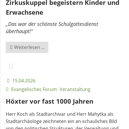
Zirkuskuppel begeistern Kinder und
in
Beverungen“
Erwachsene
„Das war der schönste Schulgottesdienst
überhaupt!“
Gottesdienste
Weiterlesen …
unter
der
Zirkuskuppel
begeistern
15.04.2026
Kinder
Evangelisches Forum
Veranstaltung
und
Erwachsene
Höxter vor fast 1000 Jahren
Herr Koch als Stadtarchivar und Herr Mahytka als
Stadtarchäologe zeichneten ein an-schauliches Bild
von den politischen Strukturen, der Verwaltung und