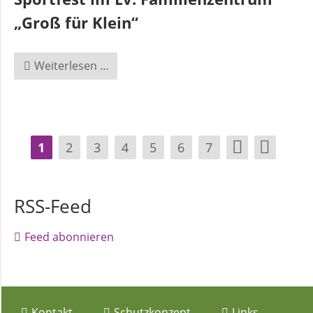
„Groß für Klein“
Sportfest
Weiterlesen …
im
Ev.
Familienzentrum
„Groß
1
2
3
4
5
6
7
für
Klein“
RSS-Feed
Feed abonnieren
Navigation
Kontakt
Schutzkonzept
Links